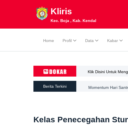
Kliris
Kec. Boja , Kab. Kendal
Home
Profil
Data
Kabar
Klik Disini Untuk Men
Berita Terkini
Momentum Hari Santri
Kelas Penecegahan Stunt