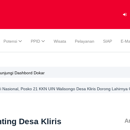
Potensi
PPID
Wisata
Pelayanan
SIAP
E-Ma
gunjungi Dashbord Dokar
 Nasional, Posko 21 KKN UIN Walisongo Desa Kliris Dorong Lahirnya G
ing Desa Kliris
Ar