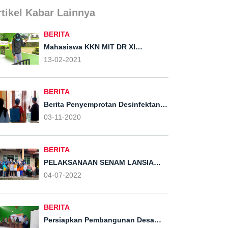
rtikel Kabar Lainnya
BERITA
Mahasiswa KKN MIT DR XI
Kelompok 56 UIN Walisongo
13-02-2021
Semarang Menyemprotkan
Disinfektan Keseluruh Rumah dan
Sepanjang Jalan Desa Kliris
BERITA
Berita Penyemprotan Desinfektan
Guna Mencegah Penyebaran
03-11-2020
Covid-19
BERITA
PELAKSANAAN SENAM LANSIA
OLEH MASYARAKAT DESA KLIRIS
04-07-2022
BERSAMA MAHASISWA KKN MIT 14
KELOMPOK 55 UIN WALISONGO
BERITA
Persiapkan Pembangunan Desa