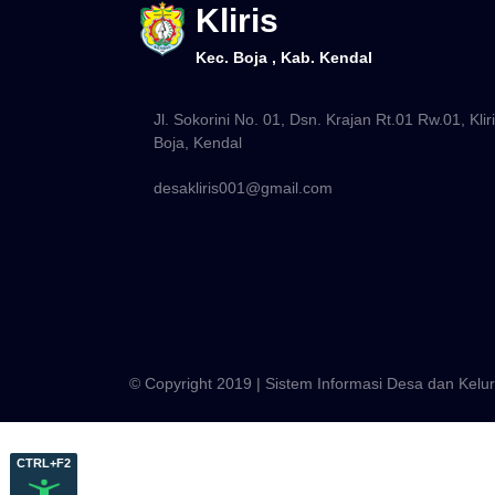
Kliris
Kec. Boja , Kab. Kendal
Jl. Sokorini No. 01, Dsn. Krajan Rt.01 Rw.01, Kliri
Boja, Kendal
desakliris001@gmail.com
© Copyright 2019 | Sistem Informasi Desa dan Kel
CTRL+F2