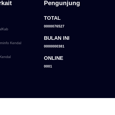
rkait
Pengunjung
TOTAL
0000076527
lKab
BULAN INI
info Kendal
0000000381
Kendal
ONLINE
0001