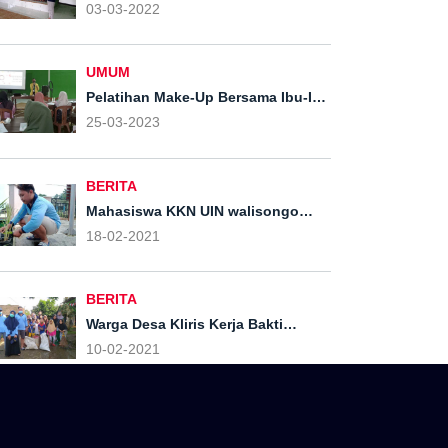
Tahun Anggaran 2023, Pemdes
03-03-2022
Kliris Lakukan Musrenbangdes.
UMUM
Pelatihan Make-Up Bersama Ibu-Ibu
PKK Desa Kliris oleh Mahasiswa
25-03-2023
UNNES GIAT 4
BERITA
Mahasiswa KKN UIN walisongo
adakan penanaman TOGA
18-02-2021
BERITA
Warga Desa Kliris Kerja Bakti
Bersama Mahasiswa KKN MIT DR XI
10-02-2021
Kelompok 56 UIN Walisongo
Semarang untuk Membersihkan
Lingkungan Sekitar