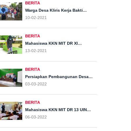
BERITA
Warga Desa Kliris Kerja Bakti
Bersama Mahasiswa KKN MIT DR XI
10-02-2021
Kelompok 56 UIN Walisongo
Semarang untuk Membersihkan
Lingkungan Sekitar
BERITA
Mahasiswa KKN MIT DR XI
Kelompok 56 UIN Walisongo
13-02-2021
Semarang Menyemprotkan
Disinfektan Keseluruh Rumah dan
Sepanjang Jalan Desa Kliris
BERITA
Persiapkan Pembangunan Desa
Tahun Anggaran 2023, Pemdes
03-03-2022
Kliris Lakukan Musrenbangdes.
BERITA
Mahasiswa KKN MIT DR 13 UIN
Walisongo Mengabdi dalam
06-03-2022
Pendidikan di Desa Kliris