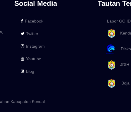
Social Media
Tautan Te
Facebook
Lapor GO ID
s,
Kenda
Twitter
Instagram
Diskom
Youtube
JDIH 
Blog
Boja
urahan Kabupaten Kendal