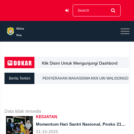
Kliris
Boja
Klik Disini Untuk Mengunjungi Dashbord
Dokar
Berita Terkini
PENYERAHAN MAHASISWA KKN UIN WALISONGO
SEMARANG DI DESA KLIRIS, KECAMATAN BOJA,
KABUPATEN KENDAL.
Data tidak tersedia
KEGIATAN
Momentum Hari Santri Nasional, Posko 21
KKN UIN Walisongo Desa Kliris Dorong
31-10-2025
Lahirnya Generasi Santri Berprestasi.