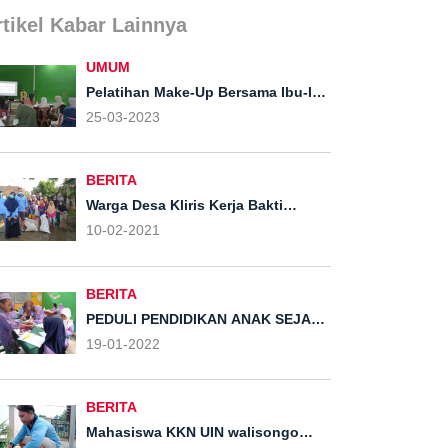
rtikel Kabar Lainnya
UMUM
Pelatihan Make-Up Bersama Ibu-Ibu
PKK Desa Kliris oleh Mahasiswa
25-03-2023
UNNES GIAT 4
BERITA
Warga Desa Kliris Kerja Bakti
Bersama Mahasiswa KKN MIT DR XI
10-02-2021
Kelompok 56 UIN Walisongo
Semarang untuk Membersihkan
Lingkungan Sekitar
BERITA
PEDULI PENDIDIKAN ANAK SEJAK
DINI
19-01-2022
BERITA
Mahasiswa KKN UIN walisongo