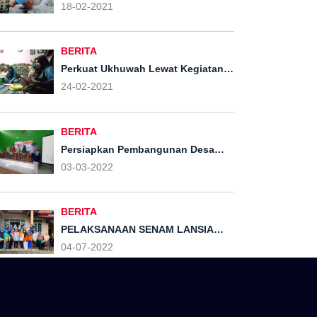
adakan penanaman TOGA
18-02-2021
BERITA
Perkuat Ukhuwah Lewat Kegiatan
Islamiyah Rutin Ibu-ibu Dusun
24-02-2021
Tompak
BERITA
Persiapkan Pembangunan Desa
Tahun Anggaran 2023, Pemdes
03-03-2022
Kliris Lakukan Musrenbangdes.
BERITA
PELAKSANAAN SENAM LANSIA
OLEH MASYARAKAT DESA KLIRIS
04-07-2022
BERSAMA MAHASISWA KKN MIT 14
KELOMPOK 55 UIN WALISONGO