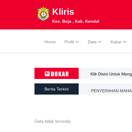
Kliris
Kec. Boja , Kab. Kendal
Home
Profil
Data
Kabar
Klik Disini Untuk Men
Berita Terkini
PENYERAHAN MAHAS
Data tidak tersedia