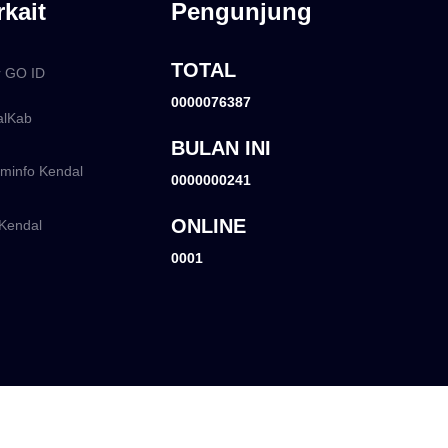
rkait
Pengunjung
TOTAL
r GO ID
0000076387
lKab
BULAN INI
info Kendal
0000000241
ONLINE
Kendal
0001