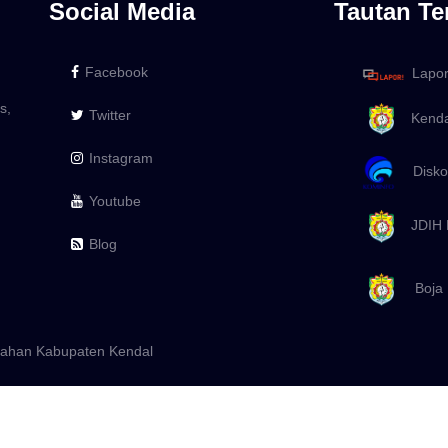
Social Media
Tautan Te
Facebook
Lapo
s,
Twitter
Kenda
Instagram
Diskom
Youtube
JDIH 
Blog
Boja
urahan Kabupaten Kendal