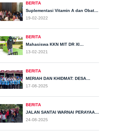
BERITA
Suplementasi Vitamin A dan Obat
Cacing di Posyandu Desa Kliris,
19-02-2022
Boja, Kabupaten Kendal
BERITA
Mahasiswa KKN MIT DR XI
Kelompok 56 UIN Walisongo
13-02-2021
Semarang Menyemprotkan
Disinfektan Keseluruh Rumah dan
Sepanjang Jalan Desa Kliris
BERITA
MERIAH DAN KHIDMAT: DESA
KLIRIS GELAR UPACARA HUT RI
17-08-2025
KE-80 DENGAN PASKIBRA
ISTIMEWA DARI MAHASISWA KKN-T
UNIVERSITAS ALMA ATA
YOGYAKARTA
BERITA
JALAN SANTAI WARNAI PERAYAAN
HUT RI KE-80 DI DESA KLIRIS:
24-08-2025
WUJUD KEBERSAMAAN DAN CINTA
BUDAYA