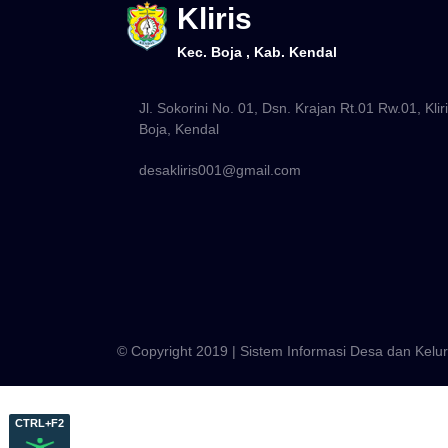
Kliris
Kec. Boja , Kab. Kendal
Jl. Sokorini No. 01, Dsn. Krajan Rt.01 Rw.01, Kliri
Boja, Kendal
desakliris001@gmail.com
© Copyright 2019 | Sistem Informasi Desa dan Kel
CTRL+F2