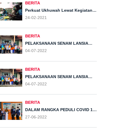
BERITA
Perkuat Ukhuwah Lewat Kegiatan
Islamiyah Rutin Ibu-ibu Dusun
24-02-2021
Tompak
BERITA
PELAKSANAAN SENAM LANSIA
OLEH MASYARAKAT DESA KLIRIS
04-07-2022
BERSAMA MAHASISWA KKN MIT 14
KELOMPOK 55 UIN WALISONGO
BERITA
PELAKSANAAN SENAM LANSIA
OLEH MASYARAKAT DESA KLIRIS
04-07-2022
BERSAMA MAHASISWA KKN MIT 14
KELOMPOK 55 UIN WALISONGO
BERITA
DALAM RANGKA PEDULI COVID 19
MAHASISWA KKN MIT 14
27-06-2022
KELOMPOK 55 UIN WALISONGO
SEMARANG MELAKUKAN
PEMBERIAN BANTUAN