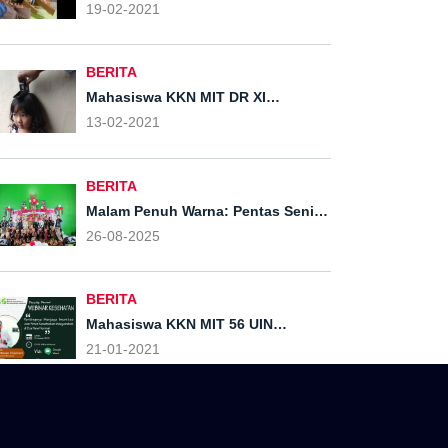
kelompok 56 mengajar rebana
19-02-2021
remaja al iswad
BERITA
Mahasiswa KKN MIT DR XI
Kelompok 56 Membantu Bidan
13-02-2021
dalam Pelaksanaan Posyandu di
Dusun Tompak
BERITA
Malam Penuh Warna: Pentas Seni
Desa Kliris Bersama Mahasiswa
26-08-2025
KKN-T Universitas Alma Ata
Rayakan Kemerdekaan HUT RI ke-
80
BERITA
Mahasiswa KKN MIT 56 UIN
Walisongo Ajak Masyarakat Kliris
21-01-2021
Peduli Imunitas Tubuh saat
Pandemi