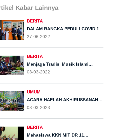
HANDSANITIZER DI PKD KLIRIS
rtikel Kabar Lainnya
BERITA
DALAM RANGKA PEDULI COVID 19
MAHASISWA KKN MIT 14
27-06-2022
KELOMPOK 55 UIN WALISONGO
SEMARANG MELAKUKAN
PEMBERIAN BANTUAN
HANDSANITIZER DI PKD KLIRIS
BERITA
Menjaga Tradisi Musik Islami
Melalui Pelatihan Rebana
03-03-2022
UMUM
ACARA HAFLAH AKHIRUSSANAH
MADIN ALIKHLAS DUSUN
03-03-2023
KALIKIDANG DESA KLIRIS
BERITA
Mahasiswa KKN MIT DR 11