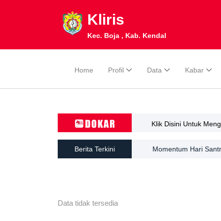
Kliris
Kec. Boja , Kab. Kendal
Home
Profil
Data
Kabar
Klik Disini Untuk Men
Berita Terkini
Momentum Hari Santri
Data tidak tersedia